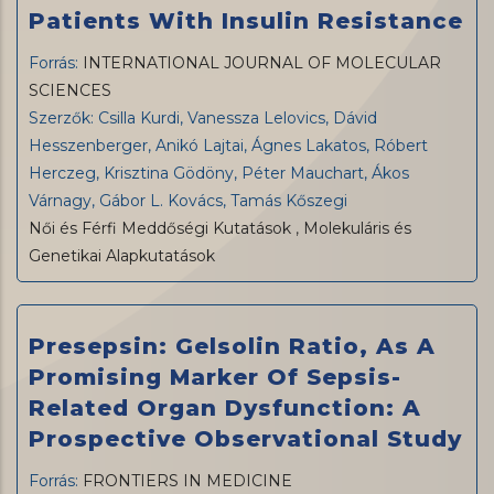
Patients With Insulin Resistance
Forrás:
INTERNATIONAL JOURNAL OF MOLECULAR
SCIENCES
Szerzők: Csilla Kurdi, Vanessza Lelovics, Dávid
Hesszenberger, Anikó Lajtai, Ágnes Lakatos, Róbert
Herczeg, Krisztina Gödöny, Péter Mauchart, Ákos
Várnagy, Gábor L. Kovács, Tamás Kőszegi
Női és Férfi Meddőségi Kutatások
,
Molekuláris és
Genetikai Alapkutatások
Presepsin: Gelsolin Ratio, As A
Promising Marker Of Sepsis-
Related Organ Dysfunction: A
Prospective Observational Study
Forrás:
FRONTIERS IN MEDICINE