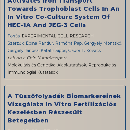
Activates Iron Transport
Towards Trophoblast Cells In An
In Vitro Co-Culture System Of
HEC-1A And JEG-3 Cells
Forrás:
EXPERIMENTAL CELL RESEARCH
Szerzők: Edina Pandur, Ramóna Pap, Gergyely Montskó,
Gergely Jánosa, Katalin Sipos, Gábor L. Kovács
Lab-on-a-Chip Kutatócsoport
Molekuláris és Genetikai Alapkutatások
,
Reprodukciós
Immunológiai Kutatások
A Tüszőfolyadék Biomarkereinek
Vizsgálata In Vitro Fertilizációs
Kezelésben Részesült
Betegekben