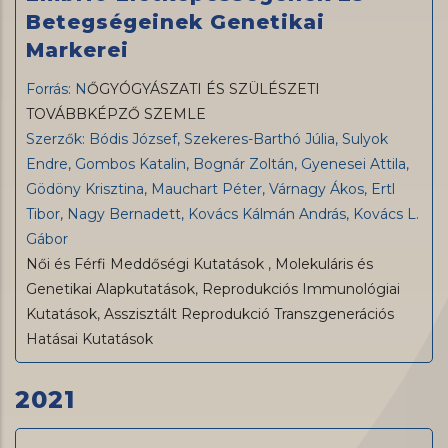
Betegségeinek Genetikai
Markerei
Forrás: N
ŐGYÓGYÁSZATI ÉS SZÜLÉSZETI
TOVÁBBKÉPZŐ SZEMLE
Szerzők: Bódis József, Szekeres-Barthó Júlia, Sulyok
Endre, Gombos Katalin, Bognár Zoltán, Gyenesei Attila,
Gödöny Krisztina, Mauchart Péter, Várnagy Ákos, Ertl
Tibor, Nagy Bernadett, Kovács Kálmán András, Kovács L.
Gábor
Női és Férfi Meddőségi Kutatások
,
Molekuláris és
Genetikai Alapkutatások
,
Reprodukciós Immunológiai
Kutatások
,
Asszisztált Reprodukció Transzgenerációs
Hatásai Kutatások
2021