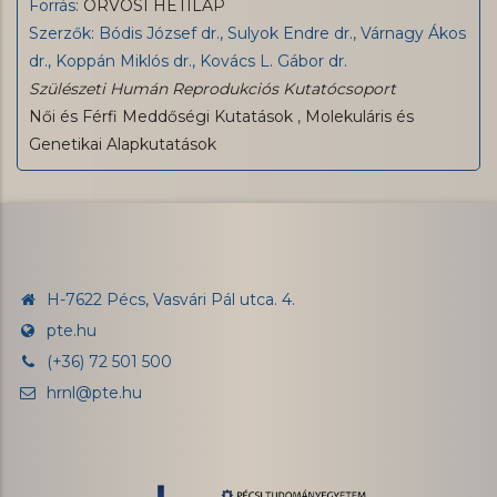
Forrás:
ORVOSI HETILAP
Szerzők: Bódis József dr., Sulyok Endre dr., Várnagy Ákos
dr., Koppán Miklós dr., Kovács L. Gábor dr.
Szülészeti Humán Reprodukciós Kutatócsoport
Női és Férfi Meddőségi Kutatások
,
Molekuláris és
Genetikai Alapkutatások
H-7622 Pécs, Vasvári Pál utca. 4.
pte.hu
(+36) 72 501 500
hrnl@pte.hu