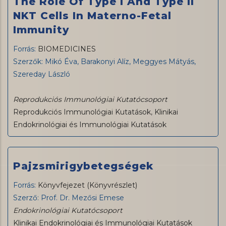
The Role Of Type I And Type II
NKT Cells In Materno-Fetal
Immunity
Forrás:
BIOMEDICINES
Szerzők: Mikó Éva, Barakonyi Alíz, Meggyes Mátyás,
Szereday László
Reprodukciós Immunológiai Kutatócsoport
Reprodukciós Immunológiai Kutatások
,
Klinikai
Endokrinológiai és Immunológiai Kutatások
Pajzsmirigybetegségek
Forrás:
Könyvfejezet (Könyvrészlet)
Szerző: Prof. Dr. Mezősi Emese
Endokrinológiai Kutatócsoport
Klinikai Endokrinológiai és Immunológiai Kutatások