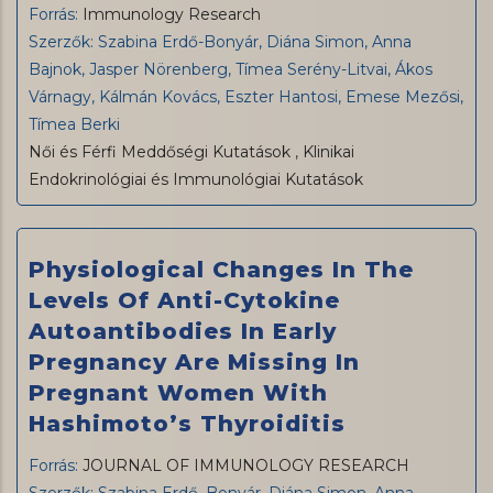
Forrás:
Immunology Research
Szerzők: Szabina Erdő-Bonyár, Diána Simon, Anna
Bajnok, Jasper Nörenberg, Tímea Serény-Litvai, Ákos
Várnagy, Kálmán Kovács, Eszter Hantosi, Emese Mezősi,
Tímea Berki
Női és Férfi Meddőségi Kutatások
,
Klinikai
Endokrinológiai és Immunológiai Kutatások
Physiological Changes In The
Levels Of Anti-Cytokine
Autoantibodies In Early
Pregnancy Are Missing In
Pregnant Women With
Hashimoto’s Thyroiditis
Forrás:
JOURNAL OF IMMUNOLOGY RESEARCH