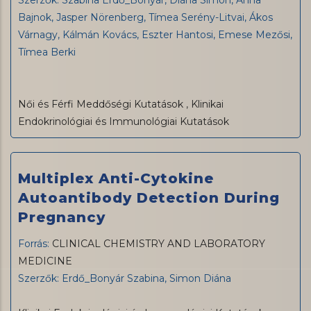
Szerzők: Szabina Erdő_Bonyár, Diána Simon, Anna
Bajnok, Jasper Nörenberg, Tímea Serény-Litvai, Ákos
Várnagy, Kálmán Kovács, Eszter Hantosi, Emese Mezősi,
Tímea Berki
Női és Férfi Meddőségi Kutatások
,
Klinikai
Endokrinológiai és Immunológiai Kutatások
Multiplex Anti-Cytokine
Autoantibody Detection During
Pregnancy
Forrás:
CLINICAL CHEMISTRY AND LABORATORY
MEDICINE
Szerzők: Erdő_Bonyár Szabina, Simon Diána