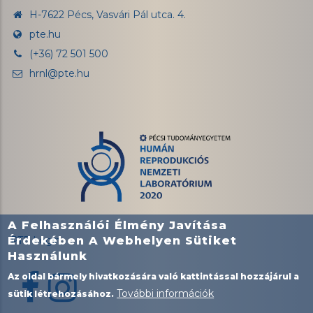
H-7622 Pécs, Vasvári Pál utca. 4.
pte.hu
(+36) 72 501 500
hrnl@pte.hu
A Felhasználói Élmény Javítása
Érdekében A Webhelyen Sütiket
PTE Login
Használunk
Az oldal bármely hivatkozására való kattintással hozzájárul a
További információk
sütik létrehozásához.