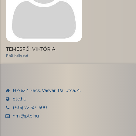
TEMESFŐI VIKTÓRIA
PhD hallgató
H-7622 Pécs, Vasvári Pál utca. 4.
pte.hu
(+36) 72 501 500
hrnl@pte.hu