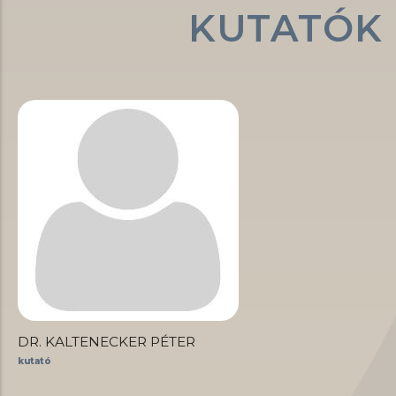
KUTATÓK
DR. KALTENECKER PÉTER
kutató