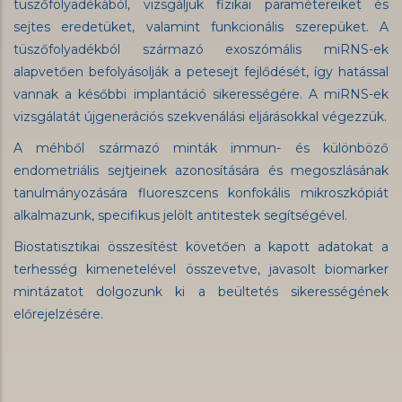
tüszőfolyadékából, vizsgáljuk fizikai paramétereiket és
sejtes eredetüket, valamint funkcionális szerepüket. A
tüszőfolyadékból származó exoszómális miRNS-ek
alapvetően befolyásolják a petesejt fejlődését, így hatással
vannak a későbbi implantáció sikerességére. A miRNS-ek
vizsgálatát újgenerációs szekvenálási eljárásokkal végezzük.
A méhből származó minták immun- és különböző
endometriális sejtjeinek azonosítására és megoszlásának
tanulmányozására fluoreszcens konfokális mikroszkópiát
alkalmazunk, specifikus jelölt antitestek segítségével.
Biostatisztikai összesítést követően a kapott adatokat a
terhesség kimenetelével összevetve, javasolt biomarker
mintázatot dolgozunk ki a beültetés sikerességének
előrejelzésére.