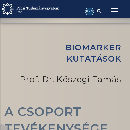
Ugrás
Főoldal
-
Kutatócsoport
-
Biomarker Kutatások
-
Morzsa
a
ENG
Biomarker Kutatások
tartalomra
BIOMARKER
KUTATÁSOK
Prof. Dr. Kőszegi Tamás
A CSOPORT
TEVÉKENYSÉGE