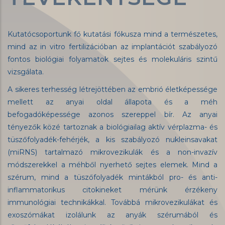
Kutatócsoportunk fő kutatási fókusza mind a természetes,
mind az in vitro fertilizációban az implantációt szabályozó
fontos biológiai folyamatok sejtes és molekuláris szintű
vizsgálata.
A sikeres terhesség létrejöttében az embrió életképessége
mellett az anyai oldal állapota és a méh
befogadóképessége azonos szereppel bír. Az anyai
tényezők közé tartoznak a biológiailag aktív vérplazma- és
tüszőfolyadék-fehérjék, a kis szabályozó nukleinsavakat
(miRNS) tartalmazó mikrovezikulák és a non-invazív
módszerekkel a méhből nyerhető sejtes elemek. Mind a
szérum, mind a tüszőfolyadék mintákból pro- és anti-
inflammatorikus citokineket mérünk érzékeny
immunológiai technikákkal. Továbbá mikrovezikulákat és
exoszómákat izolálunk az anyák szérumából és