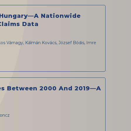
n Hungary—A Nationwide
Claims Data
kos Várnagy, Kálmán Kovács, József Bódis, Imre
ies Between 2000 And 2019—A
Boncz