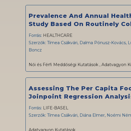
Prevalence And Annual Healt
Study Based On Routinely Col
Forrás:
HEALTHCARE
Szerzők: Tímea Csákvári, Dalma Pónusz-Kovács, Lu
Boncz
Női és Férfi Meddőségi Kutatások
,
Adatvagyon K
Assessing The Per Capita F
Joinpoint Regression Analysi
Forrás:
LIFE-BASEL
Szerzők: Tímea Csákvári, Diána Elmer, Noémi Né
Adatvagyon Kutatások