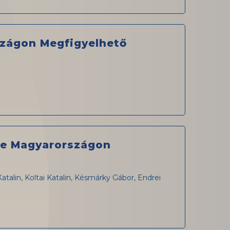
szágon Megfigyelhető
ége Magyarországon
talin, Koltai Katalin, Késmárky Gábor, Endrei