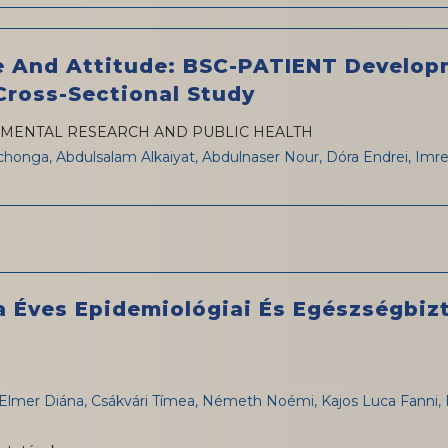
e And Attitude: BSC-PATIENT Develop
ross-Sectional Study
NMENTAL RESEARCH AND PUBLIC HEALTH
onga, Abdulsalam Alkaiyat, Abdulnaser Nour, Dóra Endrei, Imr
Éves Epidemiológiai És Egészségbizt
, Elmer Diána, Csákvári Tímea, Németh Noémi, Kajos Luca Fanni, 