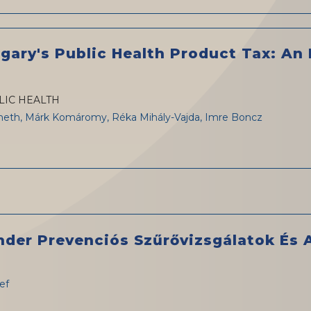
ary's Public Health Product Tax: An 
LIC HEALTH
meth, Márk Komáromy, Réka Mihály-Vajda, Imre Boncz
der Prevenciós Szűrővizsgálatok És 
sef