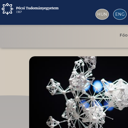
Ugrás
a
HUN
ENG
tartalomra
Főo
M