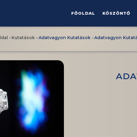
FŐMENÜ
FŐOLDAL
KÖSZÖNTŐ
ldal
-
Kutatások
-
Adatvagyon Kutatások
-
Adatvagyon Kutat
orzsa
ADA