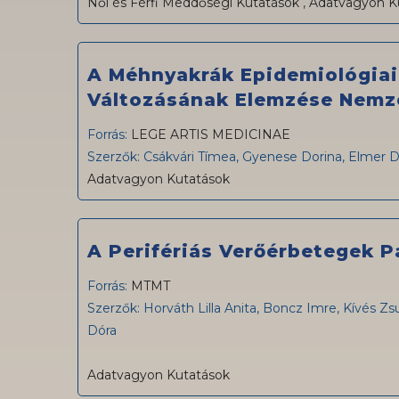
Női és Férfi Meddőségi Kutatások
,
Adatvagyon K
A Méhnyakrák Epidemiológiai
Változásának Elemzése Nemz
Forrás:
LEGE ARTIS MEDICINAE
Szerzők: Csákvári Tímea, Gyenese Dorina, Elmer
Adatvagyon Kutatások
A Perifériás Verőérbetegek 
Forrás:
MTMT
Szerzők: Horváth Lilla Anita, Boncz Imre, Kívés Z
Dóra
Adatvagyon Kutatások