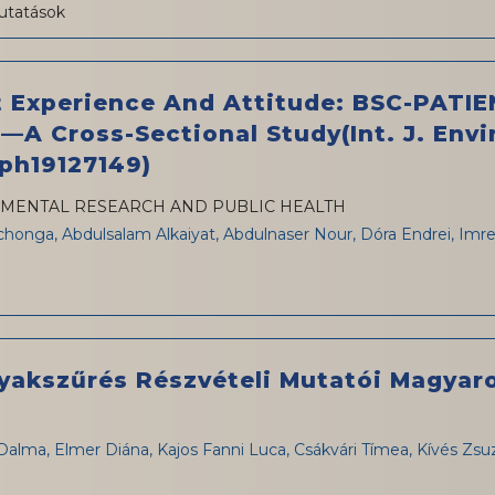
utatások
t Experience And Attitude: BSC-PATIE
A Cross-Sectional Study(Int. J. Envir
erph19127149)
MENTAL RESEARCH AND PUBLIC HEALTH
onga, Abdulsalam Alkaiyat, Abdulnaser Nour, Dóra Endrei, Imr
yakszűrés Részvételi Mutatói Magyar
Dalma, Elmer Diána, Kajos Fanni Luca, Csákvári Tímea, Kívés Zs