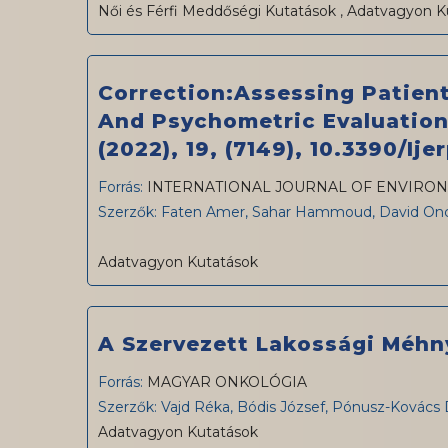
Női és Férfi Meddőségi Kutatások
,
Adatvagyon K
Correction:Assessing Patien
And Psychometric Evaluation—
(2022), 19, (7149), 10.3390/ij
Forrás:
INTERNATIONAL JOURNAL OF ENVIRON
Szerzők: Faten Amer, Sahar Hammoud, David Onch
Adatvagyon Kutatások
A Szervezett Lakossági Méhn
Forrás:
MAGYAR ONKOLÓGIA
Szerzők: Vajd Réka, Bódis József, Pónusz-Kovács 
Adatvagyon Kutatások