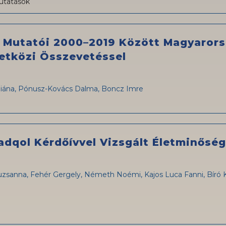
utatások
 Mutatói 2000–2019 Között Magyaror
etközi Összevetéssel
 Diána, Pónusz-Kovács Dalma, Boncz Imre
Padqol Kérdőívvel Vizsgált Életminős
suzsanna, Fehér Gergely, Németh Noémi, Kajos Luca Fanni, Bíró Ka