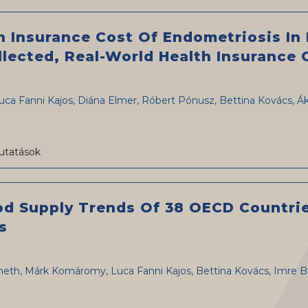
h Insurance Cost Of Endometriosis I
lected, Real-World Health Insurance 
ca Fanni Kajos, Diána Elmer, Róbert Pónusz, Bettina Kovács, Á
utatások
ood Supply Trends Of 38 OECD Countr
s
meth, Márk Komáromy, Luca Fanni Kajos, Bettina Kovács, Imre 