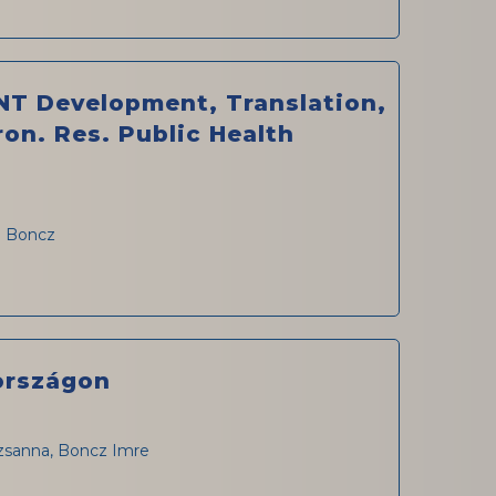
NT Development, Translation,
on. Res. Public Health
e Boncz
országon
uzsanna, Boncz Imre