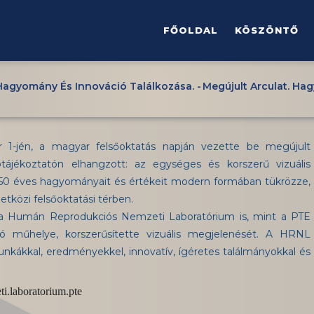
FŐMENÜ
FŐOLDAL
KÖSZÖNTŐ
 Hagyomány És Innováció Találkozása.
-
Megújult Arculat. Ha
-jén, a magyar felsőoktatás napján vezette be megújult
tótájékoztatón elhangzott: az egységes és korszerű vizuális
50 éves hagyományait és értékeit modern formában tükrözze,
tközi felsőoktatási térben.
t, a Humán Reprodukciós Nemzeti Laboratórium is, mint a PTE
tó műhelye, korszerűsítette vizuális megjelenését. A HRNL
unkákkal, eredményekkel, innovatív, ígéretes találmányokkal és
i.laboratorium.pte