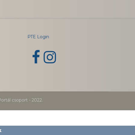
PTE Login
ortál csoport - 2022.
k