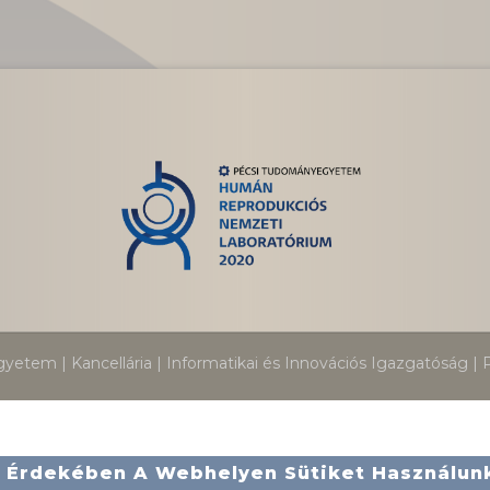
etem | Kancellária |
Informatikai és Innovációs Igazgatóság
| P
sa Érdekében A Webhelyen Sütiket Használun