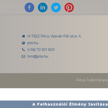
H-7622 Pécs, Vasvári Pál utca. 4.
pte.hu
(+36) 72 501 500
hrnl@pte.hu
Pécsi Tudományegy
A Felhasználói Élmény Javítá