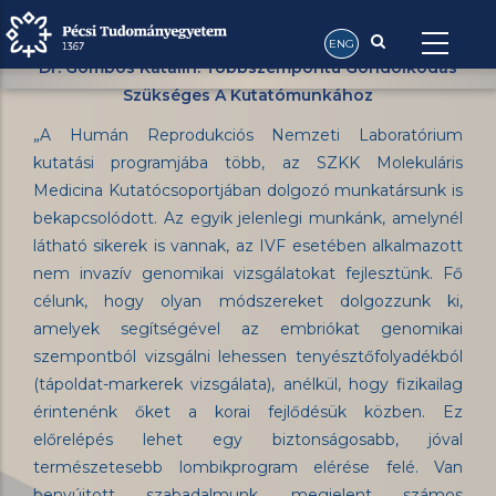
Morzsa
Dr. Gombos Katalin: Többszempontú Gondolkodás
Ugrás
Szükséges A Kutatómunkához
-
a
ENG
Dr. Gombos Katalin: Többszempontú Gondolkodás
tartalomra
Szükséges A Kutatómunkához
„A Humán Reprodukciós Nemzeti Laboratórium
kutatási programjába több, az SZKK Molekuláris
Medicina Kutatócsoportjában dolgozó munkatársunk is
bekapcsolódott. Az egyik jelenlegi munkánk, amelynél
látható sikerek is vannak, az IVF esetében alkalmazott
nem invazív genomikai vizsgálatokat fejlesztünk. Fő
célunk, hogy olyan módszereket dolgozzunk ki,
amelyek segítségével az embriókat genomikai
szempontból vizsgálni lehessen tenyésztőfolyadékból
(tápoldat-markerek vizsgálata), anélkül, hogy fizikailag
érintenénk őket a korai fejlődésük közben. Ez
előrelépés lehet egy biztonságosabb, jóval
természetesebb lombikprogram elérése felé. Van
benyújtott szabadalmunk, megjelent számos