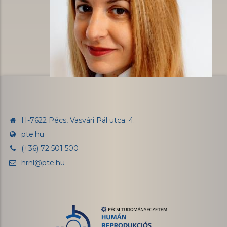
H-7622 Pécs, Vasvári Pál utca. 4.
pte.hu
(+36) 72 501 500
hrnl@pte.hu